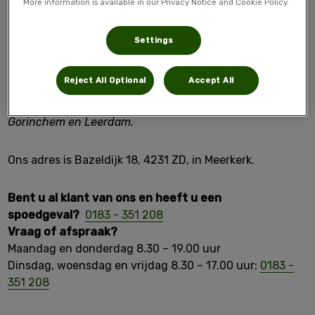
More information is available in our Privacy Notice and Cookie Policy.
Bazeldijk 18
4231 ZD Meerkerk
Settings
Navigeren? Controleer het adres en huisnummer! U
moet niet in Hoogblokland zijn, niet op nummer 36!
Reject All Optional
Accept All
Wij zijn dierenarts voor de omgeving Meerkerk,
Gorinchem en Leerdam.
Ons adres is Bazeldijk 18, 4231 ZD, in Meerkerk.
Bent u al klant van ons en heeft u een
spoedgeval?
0183 - 351 208
Vraag of afspraak?
Maandag en donderdag 8.30 – 19.00 uur
Dinsdag, woensdag en vrijdag 8.30 – 17.00 uur:
0183 -
351 208