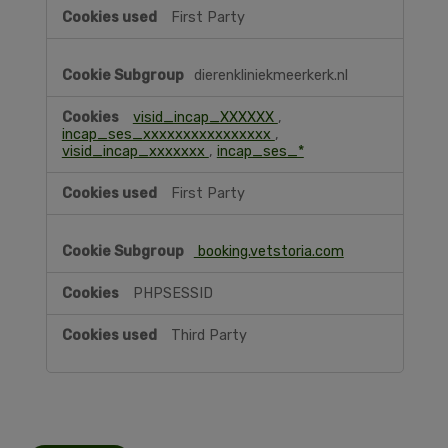
First Party
dierenkliniekmeerkerk.nl
visid_incap_XXXXXX
,
incap_ses_xxxxxxxxxxxxxxxx
,
visid_incap_xxxxxxx
,
incap_ses_*
First Party
booking.vetstoria.com
PHPSESSID
Third Party