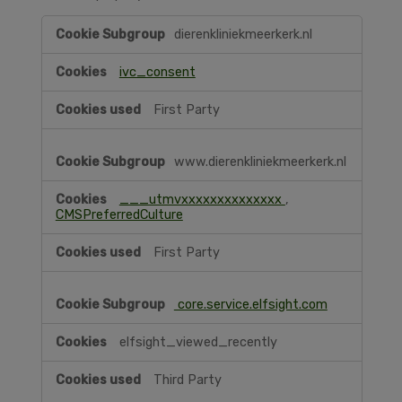
Functional
dierenkliniekmeerkerk.nl
ivc_consent
First Party
www.dierenkliniekmeerkerk.nl
___utmvxxxxxxxxxxxxxx
,
CMSPreferredCulture
First Party
core.service.elfsight.com
elfsight_viewed_recently
Third Party