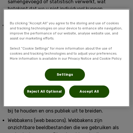
samengevoegd of statistisch verwerkt, wat
betekent dat we u niet individueel kunnen
identificeren.
By clicking “Accept All” you agree to the storing and use of cookies
Pixel:
In tegenstelling tot een cookie die op uw
and tracking technologies on your device to enhance site navigation,
apparaat wordt opgeslagen, is een pixel een klein
improve the performance of our website, analyse website use, and
assist our marketing efforts.
stukje code dat meerdere gegevenspunten
verzamelt op verschillende webpagina's en
Select “Cookie Settings” for more information about the use of
websites, zoals hoe u surft en op welke soorten
cookies and tracking technologies and to adjust your preferences.
More information is available in our Privacy Notice and Cookie Policy.
advertenties u klikt. Dit kleine stukje code kan aan
gebruikers worden gekoppeld via een unieke
identificatiecode. Wij maken gebruik van pixels
Settings
omdat deze ons helpen om u relevantere
advertenties te tonen op basis van uw voorkeuren
Reject All Optional
Accept All
en gedrag. Ze helpen ons ook te meten hoe
succesvol ons marketingprogramma is, conversies
bij te houden en ons publiek uit te breiden.
Webbakens (web beacons).
Webbakens zijn
onzichtbare beeldbestanden die we gebruiken als