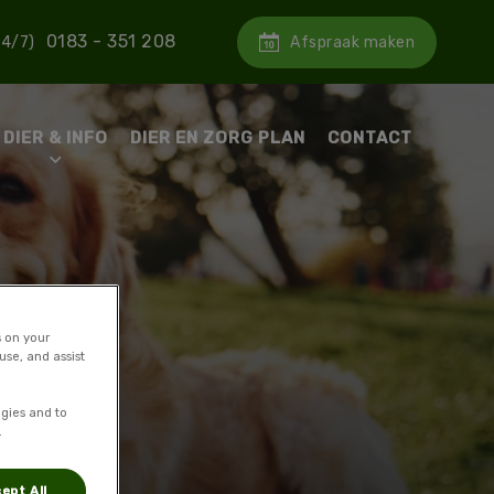
0183 - 351 208
Afspraak maken
24/7)
DIER & INFO
DIER EN ZORG PLAN
CONTACT
s on your
se, and assist
gies and to
.
ept All