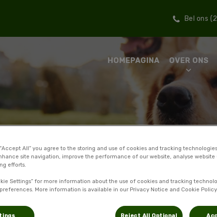
Bel ons (
HOMEPAGINA
OVER ONS
 “Accept All” you agree to the storing and use of cookies and tracking technologie
sdier
nhance site navigation, improve the performance of our website, analyse website u
ng efforts.
kie Settings” for more information about the use of cookies and tracking technolo
 preferences. More information is available in our Privacy Notice and Cookie Policy
tings
Reject All Optional
Acc