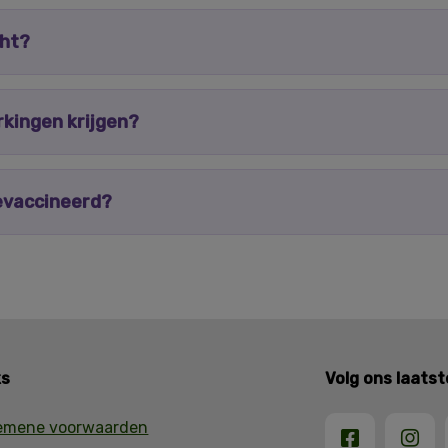
cht?
rkingen krijgen?
gevaccineerd?
ks
Volg ons laats
emene voorwaarden