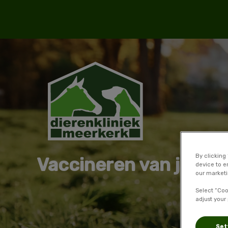
Homepage Dierenkliniek Meerkerk
By clicking
Vaccineren van je hui
device to e
our marketi
Select “Coo
adjust your
Set