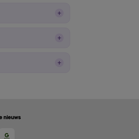
+
+
+
te nieuws