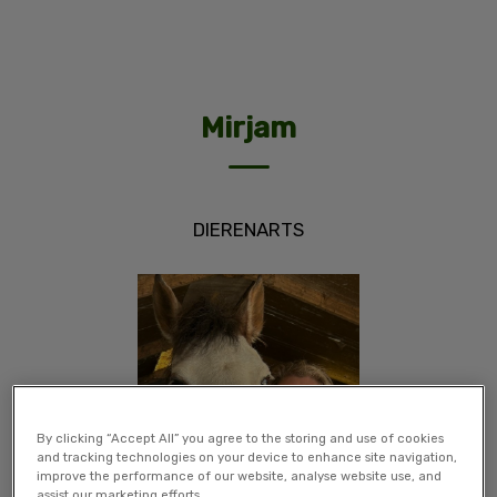
Mirjam
DIERENARTS
By clicking “Accept All” you agree to the storing and use of cookies
and tracking technologies on your device to enhance site navigation,
improve the performance of our website, analyse website use, and
assist our marketing efforts.